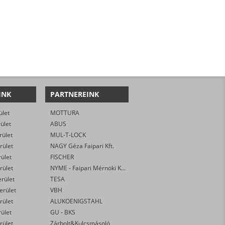
INK
PARTNEREINK
ület
MOTTURA
rület
ABUS
rület
MUL-T-LOCK
rület
NAGY Géza Faipari Kft.
rület
FISCHER
rület
NYME - Faipari Mérnöki Kar
erület
TESA
kerület
VBH
rület
ALUKOENIGSTAHL
rület
GU - BKS
rület
Zárbolt&Kulcsmásoló