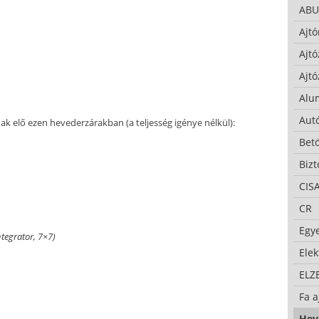
ABU
Ajtó
Ajtó
Ajtó
Alu
Autó
ak elő ezen hevederzárakban (a teljesség igénye nélkül):
Bet
Bizt
CIS
CR
Egy
ntegrator, 7×7)
Ele
ELZ
Fa a
Hev