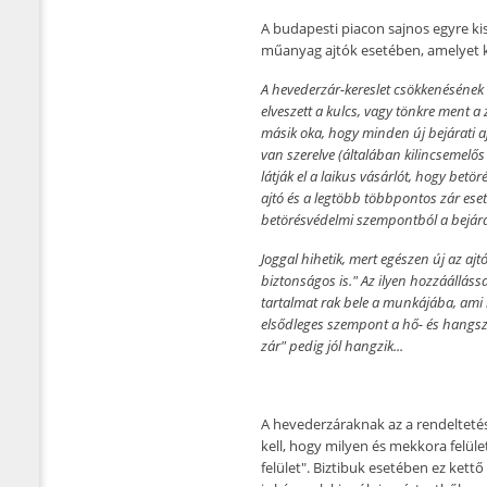
A budapesti piacon sajnos egyre ki
műanyag ajtók esetében, amelyet kö
A hevederzár-kereslet csökkenésének e
elveszett a kulcs, vagy tönkre ment a 
másik oka, hogy minden új bejárati a
van szerelve (általában kilincsemelős 
látják el a laikus vásárlót, hogy bet
ajtó és a legtöbb többpontos zár ese
betörésvédelmi szempontból a bejára
Joggal hihetik, mert egészen új az ajt
biztonságos is." Az ilyen hozzáállá
tartalmat rak bele a munkájába, ami 
elsődleges szempont a hő- és hangszi
zár" pedig jól hangzik...
A hevederzáraknak az a rendeltetésü
kell, hogy milyen és mekkora felület
felület". Biztibuk esetében ez ke