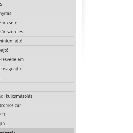
S
nyitás
zár csere
zár szerelés
mínium ajtó
ajtó
örésvédelem
onsági ajtó
A
edi kulcsmásolás
ktromos zár
ETT
jtó
ederzár