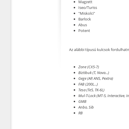
Magzett
Iseo/Turiss
"Miskolci"
Barlock
Abus
Potent
Az alábbi típusú kulcsok fordulhatn
Zone (CX5-7)
Biztibuk (T, Nova...)
Gege (AP, ANS, Pextra)
FAB (200L...)
Tesa (Te5, TK-6L)
Mul-T-Lock (MT-5, Interactive, I
GMB
Anbo, Sib
RB