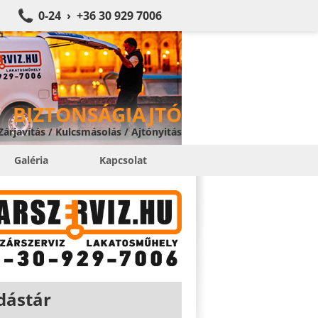
0-24 › +36 30 929 7006
BIZTONSÁGIAJTÓ
 Zárjavítás / Kulcsmásolás / Ajtónyitás
Galéria
Kapcsolat
dástár