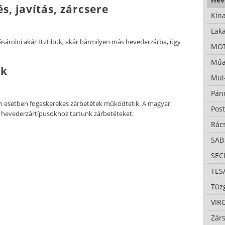
s, javítás, zárcsere
Kína
Lak
sárolni akár Biztibuk, akár bármilyen más hevederzárba, úgy
MO
Műa
ek
Mul
Pán
 esetben fogaskerekes zárbetétek működtetik. A magyar
Pos
ő hevederzártípusokhoz tartunk zárbetéteket:
Rác
SAB
SE
TES
Tűzg
VIR
Zárs