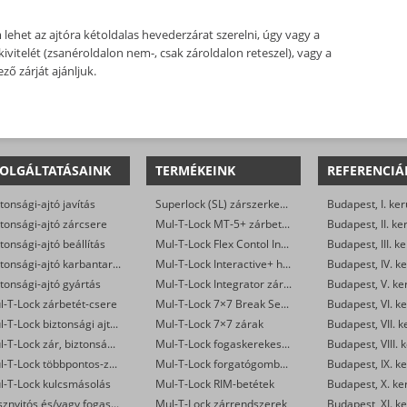
het az ajtóra kétoldalas hevederzárat szerelni, úgy vagy a
ivitelét (zsanéroldalon nem-, csak zároldalon reteszel), vagy a
ő zárját ajánljuk.
OLGÁLTATÁSAINK
TERMÉKEINK
REFERENCIÁ
tonsági-ajtó javítás
Superlock (SL) zárszerkezet
Budapest, I. ker
tonsági-ajtó zárcsere
Mul-T-Lock MT-5+ zárbetétek
Budapest, II. ke
tonsági-ajtó beállítás
Mul-T-Lock Flex Contol Interactive+ zárbetétek
Budapest, III. ke
Biztonsági-ajtó karbantartás
Mul-T-Lock Interactive+ hengerzár-betétek
Budapest, IV. ke
tonsági-ajtó gyártás
Mul-T-Lock Integrator zárbetétek
Budapest, V. ke
l-T-Lock zárbetét-csere
Mul-T-Lock 7×7 Break Secure hengerzárbetétek
Budapest, VI. ke
Mul-T-Lock biztonsági ajtó szervizelése
Mul-T-Lock 7×7 zárak
Budapest, VII. k
Mul-T-Lock zár, biztonsági ajtó nyitása
Mul-T-Lock fogaskerekes zárbetétek
Budapest, VIII. 
Mul-T-Lock többpontos-zár csere
Mul-T-Lock forgatógombos zárbetétek
Budapest, IX. ke
l-T-Lock kulcsmásolás
Mul-T-Lock RIM-betétek
Budapest, X. ke
Vésznyitós és/vagy fogaskerekes Mul-T-Lock zárak készítése
Mul-T-Lock zárrendszerek
Budapest, XI. ke