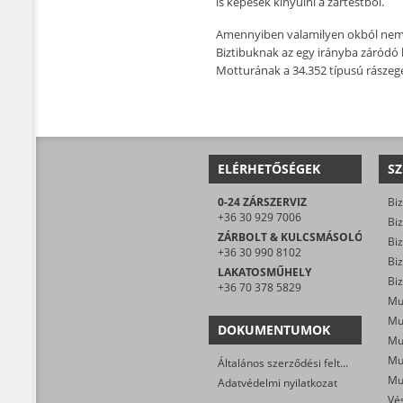
is képesek kinyúlni a zártestből.
Amennyiben valamilyen okból nem le
Biztibuknak az egy irányba záródó k
Motturának a 34.352 típusú rászegez
ELÉRHETŐSÉGEK
SZ
0-24 ZÁRSZERVIZ
Biz
+36 30 929 7006
Biz
ZÁRBOLT & KULCSMÁSOLÓ
Biz
+36 30 990 8102
LAKATOSMŰHELY
Biz
+36 70 378 5829
Mu
DOKUMENTUMOK
Általános szerződési feltételek
Mu
Adatvédelmi nyilatkozat