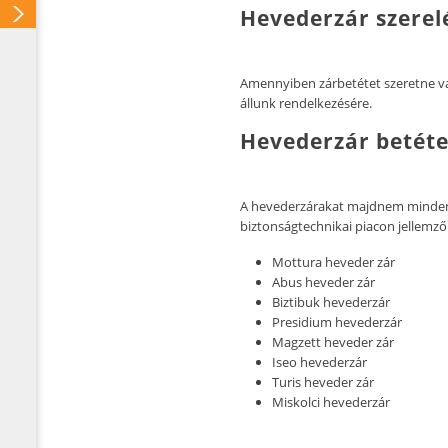
Hevederzár szerelé
Amennyiben zárbetétet szeretne vá
állunk rendelkezésére.
Hevederzár betét
A hevederzárakat majdnem minden
biztonságtechnikai piacon jellemz
Mottura heveder zár
Abus heveder zár
Biztibuk hevederzár
Presidium hevederzár
Magzett heveder zár
Iseo hevederzár
Turis heveder zár
Miskolci hevederzár