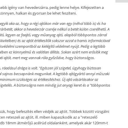
sebb igény van hevederzárra, pedig lenne helye. Kifejezetten a
nnyen, halkan és gyorsan be lehet feszíteni.
gyik oka az, hogy a régi ajtókon már van egy (néhol több is) és ha
zárbetét, akkor a hevederzár cseréje nélkül a betét külön cserélhető. A
jtó, legyen az faajtó, vagy műanyag ajtó, alapból többpontos zárral
kivitelben) és az ajtót értékesítők sokszor azzal a hamis információval
örésvédelmi szempontból az kielégítő védelmet nyújt. Pedig a legtöbb
tében ez könnyelmű és valótlan állítás. Sokan azért nem erősítik meg
ti ajtót, mert meg vannak róla győződve, hogy biztonságos.
ó, ráadásul drága is volt. "Egészen jól szigetel, úgyhogy biztosan
ssal sajnos becsapnánk magunkat. A legtöbb ajtógyártó annyi műszaki
minimum szükséges az értékesítéshez. Új ajtó vásárlásakor az
getelés. A biztonságra nem mindig jut anyagi keret és a "többpontos
k, hogy befeszítés ellen védjék az ajtót. Többek között vizsgálni
en reteszeli az ajtót, ill. miben kapaszkodik az a "reteszelő
ttő db 18mm átmérőjű acélrúd oldalanként, amelyek akár 120mm-t