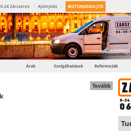
0-24 Zárszerviz
Ajtónyitás
BIZTONSÁGIAJTÓ
Zárcsere / Zárszerelés /
Árak
Szolgáltatások
Referenciák
Tovább
ok
Tu