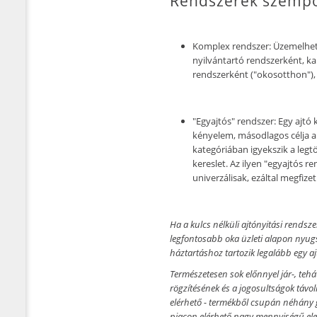
Rendszerek szempo
Komplex rendszer:
Üzemelhet
nyilvántartó rendszerként, ka
rendszerként ("okosotthon"), 
"Egyajtós" rendszer:
Egy ajtó k
kényelem, másodlagos célja a
kategóriában igyekszik a leg
kereslet. Az ilyen "egyajtós re
univerzálisak, ezáltal megfiz
Ha a kulcs nélküli ajtónyitási rends
legfontosabb oka üzleti alapon nyugsz
háztartáshoz tartozik legalább egy aj
Természetesen sok előnnyel jár-, tehá
rögzítésének és a jogosultságok távoli
elérhető - termékből csupán néhány 
piacon elérhető nagy mennyiségű elek