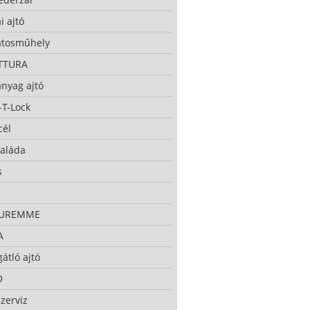
i ajtó
atosműhely
TTURA
nyag ajtó
-T-Lock
cél
taláda
s
CUREMME
A
átló ajtó
O
zerviz