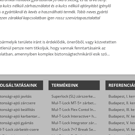
kulcs nélküli zárhasználatot és a kulcs nélküli ajtónyitást igénylő
 a gyártóknál és kevés a használható termék. Több neves gyártó
ezen zárakkal kapcsolatban igen rossz szerviztapasztalattal
ármelyik területe iránt is érdeklődik, önerőből, vagy közvetetten
etlenül persze nem titkoljuk, hogy vannak fenntartásaink az
olatban, amennyiben komplex biztonságtechnikáról esik szó...
OLGÁLTATÁSAINK
TERMÉKEINK
REFERENCIÁ
tonsági-ajtó javítás
Superlock (SL) zárszerkezet
Budapest, I. ker
tonsági-ajtó zárcsere
Mul-T-Lock MT-5+ zárbetétek
Budapest, II. ke
tonsági-ajtó beállítás
Mul-T-Lock Flex Contol Interactive+ zárbetétek
Budapest, III. ke
Biztonsági-ajtó karbantartás
Mul-T-Lock Interactive+ hengerzár-betétek
Budapest, IV. ke
tonsági-ajtó gyártás
Mul-T-Lock Integrator zárbetétek
Budapest, V. ke
l-T-Lock zárbetét-csere
Mul-T-Lock 7×7 Break Secure hengerzárbetétek
Budapest, VI. ke