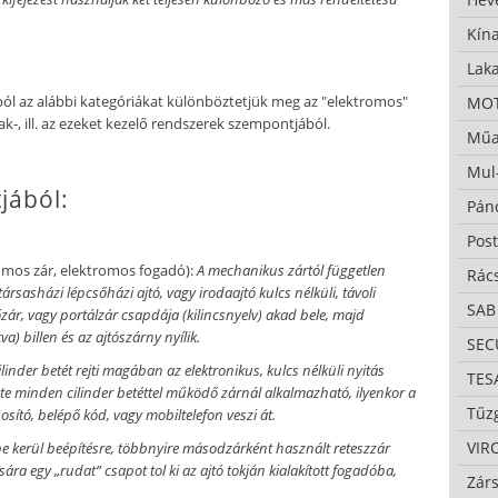
Kína
Lak
l az alábbi kategóriákat különböztetjük meg az "elektromos"
MO
-, ill. az ezeket kezelő rendszerek szempontjából.
Műa
Mul
jából:
Pán
Pos
omos zár, elektromos fogadó):
A mechanikus zártól független
Rác
ársasházi lépcsőházi ajtó, vagy irodaajtó kulcs nélküli, távoli
SAB
őzár, vagy portálzár csapdája (kilincsnyelv) akad bele, majd
a) billen és az ajtószárny nyílik.
SE
linder betét rejti magában az elektronikus, kulcs nélküli nyitás
TES
te minden cilinder betéttel működő zárnál alkalmazható, ilyenkor a
Tűzg
osító, belépő kód, vagy mobiltelefon veszi át.
VIR
ébe kerül beépítésre, többnyire másodzárként használt reteszzár
ra egy „rudat” csapot tol ki az ajtó tokján kialakított fogadóba,
Zárs