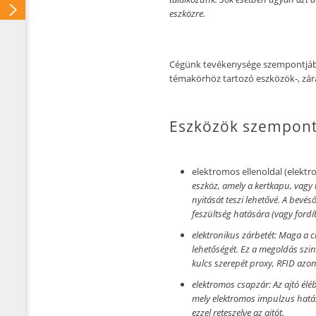
eszközre.
Cégünk tevékenysége szempontjábó
témakörhöz tartozó eszközök-, zárak
Eszközök szempont
elektromos ellenoldal (elektr
eszköz, amely a kertkapu, vagy t
nyitását teszi lehetővé. A bevés
feszültség hatására (vagy fordítv
elektronikus zárbetét:
Maga a ci
lehetőségét. Ez a megoldás szin
kulcs szerepét proxy, RFID azon
elektromos csapzár:
Az ajtó él
mely elektromos impulzus hatásá
ezzel reteszelve az ajtót.