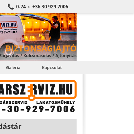
0-24 › +36 30 929 7006
BIZTONSÁGIAJTÓ
 Zárjavítás / Kulcsmásolás / Ajtónyitás
Galéria
Kapcsolat
dástár