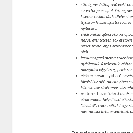
síkmágnes (síktapadó elektrom
zárva tartja az ajtót. Síkmágne
kísérete nélkül. Működtetéséhez
Gyakran használják társasházi 
nyitására.
elektronikus ajtócsukó:
Az ajtóc
névvel ellentétesen sok esetbe
ajtócsukónál egy elektromotor do
ajtót.
kapumozgató motor:
Különböző
nyílókapuk, úszókapuk- abban
mozgatást végzi és egy elektroni
elektromosan nyitható bevés
távolról az ajtó, amennyiben c
kilincsnyelv elektromos visszah
motoros bevésőzár:
A rendsze
elektromotor helyettesítheti a ku
"távolról", kulcs nélkül, hogy 
mechanikai betörésvédelmet, az 