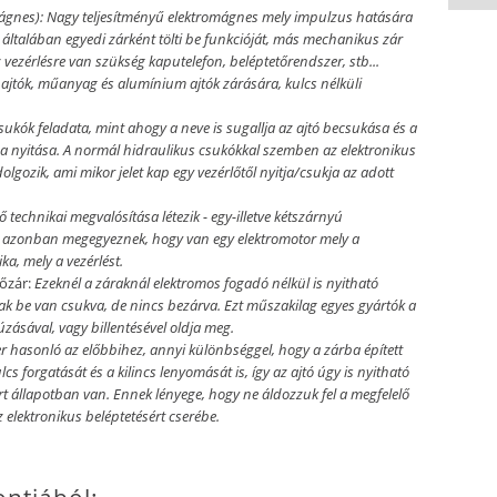
ágnes):
Nagy teljesítményű elektromágnes mely impulzus hatására
s általában egyedi zárként tölti be funkcióját, más mechanikus zár
 vezérlésre van szükség kaputelefon, beléptetőrendszer, stb...
ajtók, műanyag és alumínium ajtók zárására, kulcs nélküli
sukók feladata, mint ahogy a neve is sugallja az ajtó becsukása és a
n a nyitása. A normál hidraulikus csukókkal szemben az elektronikus
lgozik, ami mikor jelet kap egy vezérlőtől nyitja/csukja az adott
 technikai megvalósítása létezik - egy-illetve kétszárnyú
 azonban megegyeznek, hogy van egy elektromotor mely a
ka, mely a vezérlést.
őzár:
Ezeknél a záraknál elektromos fogadó nélkül is nyitható
sak be van csukva, de nincs bezárva. Ezt műszakilag egyes gyártók a
úzásával, vagy billentésével oldja meg.
r hasonló az előbbihez, annyi különbséggel, hogy a zárba épített
lcs forgatását és a kilincs lenyomását is, így az ajtó úgy is nyitható
zárt állapotban van. Ennek lényege, hogy ne áldozzuk fel a megfelelő
elektronikus beléptetésért cserébe.