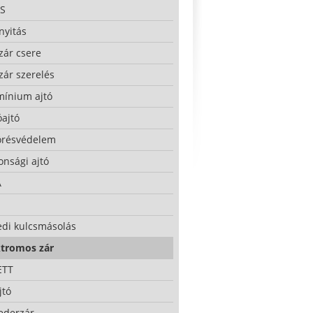
S
nyitás
zár csere
zár szerelés
mínium ajtó
ajtó
örésvédelem
onsági ajtó
A
edi kulcsmásolás
ktromos zár
ETT
jtó
ederzár