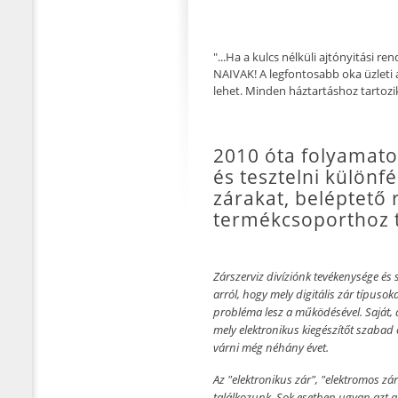
"...Ha a kulcs nélküli ajtónyitási
NAIVAK! A legfontosabb oka üzleti a
lehet. Minden háztartáshoz tartozik 
2010 óta folyamat
és tesztelni különf
zárakat, beléptető 
termékcsoporthoz t
Zárszerviz divíziónk tevékenysége és 
arról, hogy mely digitális zár típus
probléma lesz a működésével. Saját, a
mely elektronikus kiegészítőt szabad
várni még néhány évet.
Az "elektronikus zár", "elektromos zár"
találkozunk. Sok esetben ugyan azt a 