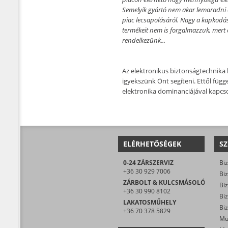
Semelyik gyártó nem akar lemaradni a 
piac lecsapolásáról. Nagy a kapkodás
termékeit nem is forgalmazzuk, mert 
rendelkezünk...
Az elektronikus biztonságtechnika b
igyekszünk Önt segíteni. Ettől függ
elektronika dominanciájával kapcs
ELÉRHETŐSÉGEK
SZ
0-24 ZÁRSZERVIZ
Biz
+36 30 929 7006
Biz
ZÁRBOLT & KULCSMÁSOLÓ
Biz
+36 30 990 8102
LAKATOSMŰHELY
Biz
+36 70 378 5829
Mu