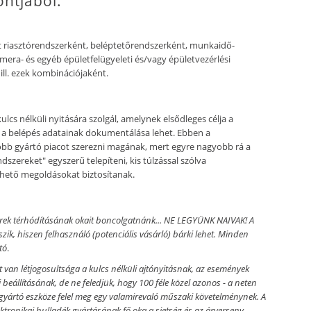
ntjából:
 riasztórendszerként, beléptetőrendszerként, munkaidő-
mera- és egyéb épületfelügyeleti és/vagy épületvezérlési
ill. ezek kombinációjaként.
ulcs nélküli nyitására szolgál, amelynek elsődleges célja a
 a belépés adatainak dokumentálása lehet. Ebben a
több gyártó piacot szerezni magának, mert egyre nagyobb rá a
ndszereket" egyszerű telepíteni, kis túlzással szólva
ethető megoldásokat biztosítanak.
zerek térhódításának okait boncolgatnánk... NE LEGYÜNK NAIVAK! A
ik, hiszen felhasználó (potenciális vásárló) bárki lehet. Minden
tó
.
t van létjogosultsága a kulcs nélküli ajtónyitásnak, az események
 beállításának, de ne feledjük, hogy 100 féle közel azonos - a neten
gyártó eszköze felel meg egy valamirevaló műszaki követelménynek.
A
tronikai hulladék gyártásának fő oka a sietség és az árverseny.