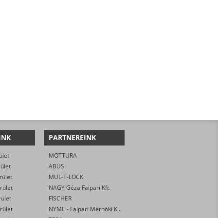
INK
PARTNEREINK
ület
MOTTURA
rület
ABUS
rület
MUL-T-LOCK
rület
NAGY Géza Faipari Kft.
rület
FISCHER
rület
NYME - Faipari Mérnöki Kar