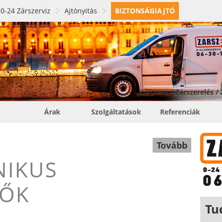
0-24 Zárszerviz
Ajtónyitás
BIZTONSÁGIAJTÓ
Zárcsere / Zárszerelés /
Árak
Szolgáltatások
Referenciák
Tovább
NIKUS
TŐK
Tu