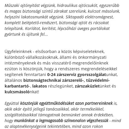
Műszaki ajtónyitást végzünk, hidraulikus ajtócsukót, egyszerűbb
és magas biztonsági szintű zárakat szerelünk, kulcsot másolunk,
helyszíni lakatosmunkát végzünk. Síktapadó elektromágnest,
komplett beléptető-rendszert, biztonsági ajtót és rácsokat
telepítünk. Korlátot, kerítést, lépcsőházi üveges portálokat
gyártunk és újítunk fel...
Ügyfeleinknek - elsősorban a közös képviseleteknek,
különböző vállalkozásoknak, állami és önkormányzati
intézményeknek és más visszatérő megrendelőinknek
ezúton is köszönjük, hogy a rendszeres megrendeléseikkel
segítenek fenntartani
0-24 zárszerviz gyorsszolgálat
unkat,
általános
biztonságtechnikai zárszerelő-,
tűzvédelmi-
karbantartó
-,
lakatos
részlegünket,
zárszaküzlet
ünket és
kulcsmásoló
nkat!
Egyúttal
köszönjük együttműködésüket azon partnereinknek
is,
akik akár építő jellegű tanácsaikkal, akár termékeikkel,
szolgáltatásaikkal támogatnak bennünket annak érdekében,
hogy
munkánkat a legmagasabb színvonalon végezhessük
- mind
az alaptevékenységeink tekintetében, mind azon rokon