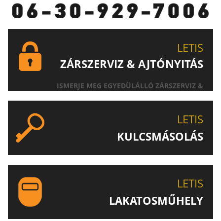
LETIS
ZÁRSZERVIZ & AJTÓNYITÁS
ISMERJE MEG EGYEDÜLÁLLÓ ZÁRSZERVIZ &
AJTÓNYITÁS SZOLGÁLTATÁSUNKAT!
LETIS
KULCSMÁSOLÁS
EGYEDI ÉS SPECIÁLIS KULCSOK MÁSOLÁSA, CSAK A
LETIS-NÉL!
LETIS
LAKATOSMŰHELY