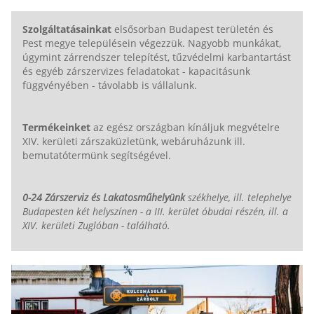
AJÁNLJUK FIGYELMÉBE LAKATOSMŰHELYÜNK
TERMÉKEIT IS!
Szolgáltatásainkat
elsősorban Budapest területén és
Pest megye településein végezzük. Nagyobb munkákat,
úgymint zárrendszer telepítést, tűzvédelmi karbantartást
és egyéb zárszervizes feladatokat - kapacitásunk
függvényében - távolabb is vállalunk.
Termékeinket
az egész országban kínáljuk megvételre
XIV. kerületi zárszaküzletünk, webáruházunk ill.
bemutatótermünk segítségével.
0-24 Zárszerviz és Lakatosműhelyünk
székhelye, ill. telephelye
Budapesten két helyszínen - a III. kerület óbudai részén, ill. a
XIV. kerületi Zuglóban - található.