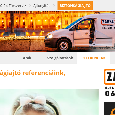
0-24 Zárszerviz
Ajtónyitás
BIZTONSÁGIAJTÓ
Zárcsere / Zárszerelés /
Árak
Szolgáltatások
REFERENCIÁK
ágiajtó referenciáink,