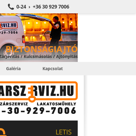
0-24 › +36 30 929 7006
BIZTONSÁGIAJTÓ
 Zárjavítás / Kulcsmásolás / Ajtónyitás
Galéria
Kapcsolat
LETIS