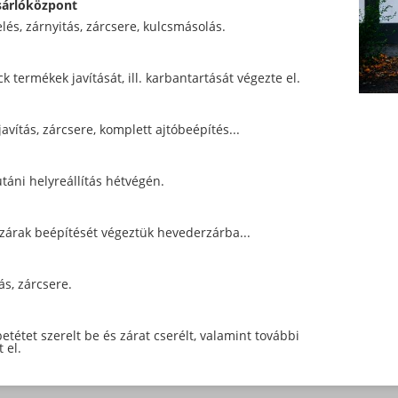
sárlóközpont
és, zárnyitás, zárcsere, kulcsmásolás.
 termékek javítását, ill. karbantartását végezte el.
javítás, zárcsere, komplett ajtóbeépítés...
táni helyreállítás hétvégén.
zárak beépítését végeztük hevederzárba...
ás, zárcsere.
tétet szerelt be és zárat cserélt, valamint további
 el.