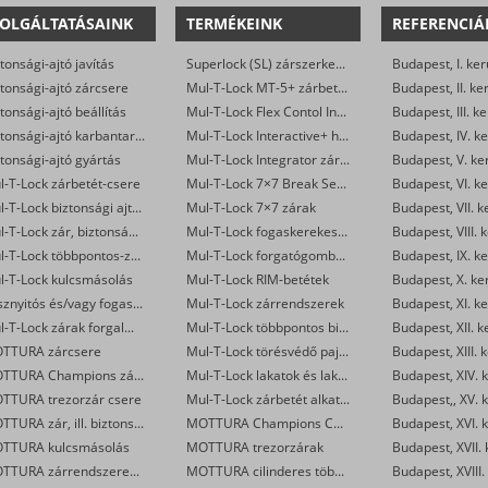
OLGÁLTATÁSAINK
TERMÉKEINK
REFERENCIÁ
tonsági-ajtó javítás
Superlock (SL) zárszerkezet
Budapest, I. ker
tonsági-ajtó zárcsere
Mul-T-Lock MT-5+ zárbetétek
Budapest, II. ke
tonsági-ajtó beállítás
Mul-T-Lock Flex Contol Interactive+ zárbetétek
Budapest, III. ke
Biztonsági-ajtó karbantartás
Mul-T-Lock Interactive+ hengerzár-betétek
Budapest, IV. ke
tonsági-ajtó gyártás
Mul-T-Lock Integrator zárbetétek
Budapest, V. ke
l-T-Lock zárbetét-csere
Mul-T-Lock 7×7 Break Secure hengerzárbetétek
Budapest, VI. ke
Mul-T-Lock biztonsági ajtó szervizelése
Mul-T-Lock 7×7 zárak
Budapest, VII. k
Mul-T-Lock zár, biztonsági ajtó nyitása
Mul-T-Lock fogaskerekes zárbetétek
Budapest, VIII. 
Mul-T-Lock többpontos-zár csere
Mul-T-Lock forgatógombos zárbetétek
Budapest, IX. ke
l-T-Lock kulcsmásolás
Mul-T-Lock RIM-betétek
Budapest, X. ke
Vésznyitós és/vagy fogaskerekes Mul-T-Lock zárak készítése
Mul-T-Lock zárrendszerek
Budapest, XI. ke
Mul-T-Lock zárak forgalmazása
Mul-T-Lock többpontos biztonsági ajtó zár
Budapest, XII. k
TTURA zárcsere
Mul-T-Lock törésvédő pajzsok
Budapest, XIII. 
MOTTURA Champions zárbetét-csere
Mul-T-Lock lakatok és lakatpántok
Budapest, XIV. k
TTURA trezorzár csere
Mul-T-Lock zárbetét alkatrészek
Budapest,, XV. k
MOTTURA zár, ill. biztonsági ajtó nyitása
MOTTURA Champions C28/29 zárbetétek
Budapest, XVI. k
TTURA kulcsmásolás
MOTTURA trezorzárak
Budapest, XVII. 
MOTTURA zárrendszerek gyártása
MOTTURA cilinderes többpontos zárak
Budapest, XVIII.