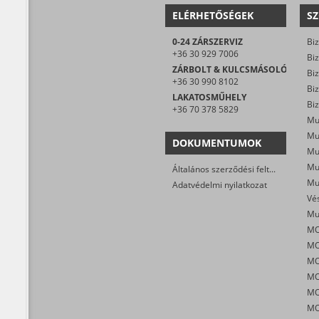
ELÉRHETŐSÉGEK
SZ
0-24 ZÁRSZERVIZ
Biz
+36 30 929 7006
Biz
ZÁRBOLT & KULCSMÁSOLÓ
Biz
+36 30 990 8102
LAKATOSMŰHELY
Biz
+36 70 378 5829
Mu
DOKUMENTUMOK
Általános szerződési feltételek
Mu
Adatvédelmi nyilatkozat
MO
MO
MO