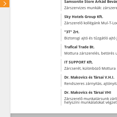
Samsonite Store Árkád Bevá
Zárszervizes munkák: zárszerel
Sky Hotels Group Kft.
Zárszerelő kollégánk Mul-T-Lock
"3T" Zrt.
Biztonsgi ajtó és tűzgátló ajtó 
Trafical Trade Bt.
Mottura zárszerelés, betörés u
IT SUPPORT Kft.
Zárcserét, különböző Mottura 
Dr. Makovics és Társai V.H.I.
Rendszeres zárnyitás, ajtónyit
Dr. Makovics és Társai VHI
Zárszerelő munkatársunk zárbe
helyszíni munkálatokat végzett