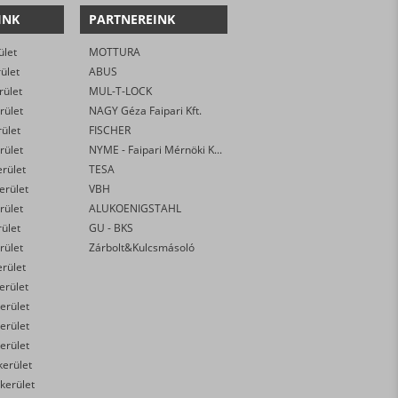
INK
PARTNEREINK
ület
MOTTURA
rület
ABUS
rület
MUL-T-LOCK
rület
NAGY Géza Faipari Kft.
rület
FISCHER
rület
NYME - Faipari Mérnöki Kar
erület
TESA
kerület
VBH
rület
ALUKOENIGSTAHL
rület
GU - BKS
rület
Zárbolt&Kulcsmásoló
erület
kerület
erület
erület
erület
kerület
 kerület