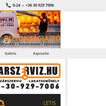
0-24 › +36 30 929 7006
BIZTONSÁGIAJTÓ
 Zárjavítás / Kulcsmásolás / Ajtónyitás
Galéria
Kapcsolat
LETIS