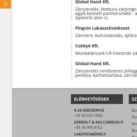
Global Hand Kft.
Zárszerelés, Mottura zárprogr
egyik kiemelt partnerünkek -
Gyömrői úton is.
Pingvin Lakásszövetkezet
Zárcsere, kulcsmásolás, ajtócs
CséGyé Kft.
Munkatársunk CR trezorzár zár
Global-Hand Kft.
Zárszerelés rendszeres jellegg
javítása, karbantartása, zárcse
ELÉRHETŐSÉGEK
SZ
0-24 ZÁRSZERVIZ
Biz
+36 30 929 7006
Biz
ZÁRBOLT & KULCSMÁSOLÓ
Biz
+36 30 990 8102
LAKATOSMŰHELY