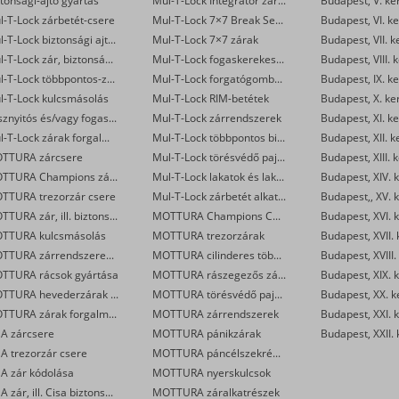
tonsági-ajtó gyártás
Mul-T-Lock Integrator zárbetétek
Budapest, V. ke
l-T-Lock zárbetét-csere
Mul-T-Lock 7×7 Break Secure hengerzárbetétek
Budapest, VI. ke
Mul-T-Lock biztonsági ajtó szervizelése
Mul-T-Lock 7×7 zárak
Budapest, VII. k
Mul-T-Lock zár, biztonsági ajtó nyitása
Mul-T-Lock fogaskerekes zárbetétek
Budapest, VIII. 
Mul-T-Lock többpontos-zár csere
Mul-T-Lock forgatógombos zárbetétek
Budapest, IX. ke
l-T-Lock kulcsmásolás
Mul-T-Lock RIM-betétek
Budapest, X. ke
Vésznyitós és/vagy fogaskerekes Mul-T-Lock zárak készítése
Mul-T-Lock zárrendszerek
Budapest, XI. ke
Mul-T-Lock zárak forgalmazása
Mul-T-Lock többpontos biztonsági ajtó zár
Budapest, XII. k
TTURA zárcsere
Mul-T-Lock törésvédő pajzsok
Budapest, XIII. 
MOTTURA Champions zárbetét-csere
Mul-T-Lock lakatok és lakatpántok
Budapest, XIV. k
TTURA trezorzár csere
Mul-T-Lock zárbetét alkatrészek
Budapest,, XV. k
MOTTURA zár, ill. biztonsági ajtó nyitása
MOTTURA Champions C28/29 zárbetétek
Budapest, XVI. k
TTURA kulcsmásolás
MOTTURA trezorzárak
Budapest, XVII. 
MOTTURA zárrendszerek gyártása
MOTTURA cilinderes többpontos zárak
Budapest, XVIII.
TTURA rácsok gyártása
MOTTURA rászegezős zárak
Budapest, XIX. k
MOTTURA hevederzárak és egyéb zárak szerelése
MOTTURA törésvédő pajzsok
Budapest, XX. k
MOTTURA zárak forgalmazása
MOTTURA zárrendszerek
Budapest, XXI. k
SA zárcsere
MOTTURA pánikzárak
Budapest, XXII. 
A trezorzár csere
MOTTURA páncélszekrények
SA zár kódolása
MOTTURA nyerskulcsok
CISA zár, ill. Cisa biztonsági ajtó nyitása
MOTTURA záralkatrészek