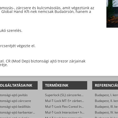
amozás-, zárcsere és kulcsmásolás, amit végeztünk az
 a Global Hand Kft-nek nemcsak Budaörsön, hanem a
ukó szerelés.
cseréjét végezte el.
el. CR (Mod Dep) biztonsági ajtó trezor zárjainak
réje.
OLGÁLTATÁSAINK
TERMÉKEINK
REFERENCIÁ
tonsági-ajtó javítás
Superlock (SL) zárszerkezet
Budapest, I. ker
tonsági-ajtó zárcsere
Mul-T-Lock MT-5+ zárbetétek
Budapest, II. ke
tonsági-ajtó beállítás
Mul-T-Lock Flex Contol Interactive+ zárbetétek
Budapest, III. ke
Biztonsági-ajtó karbantartás
Mul-T-Lock Interactive+ hengerzár-betétek
Budapest, IV. ke