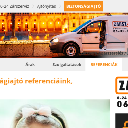
0-24 Zárszerviz
Ajtónyitás
BIZTONSÁGIAJTÓ
Zárcsere / Zárszerelés /
Árak
Szolgáltatások
REFERENCIÁK
ágiajtó referenciáink,