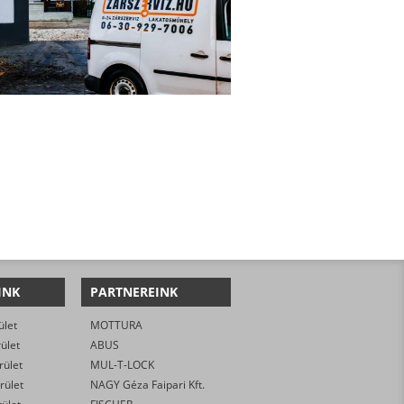
INK
PARTNEREINK
ület
MOTTURA
rület
ABUS
rület
MUL-T-LOCK
rület
NAGY Géza Faipari Kft.