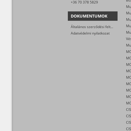
Biz
+36 70 378 5829
Mu
DOKUMENTUMOK
Általános szerződési feltételek
Mu
Adatvédelmi nyilatkozat
MO
MO
MO
MO
CI
CIS
CI