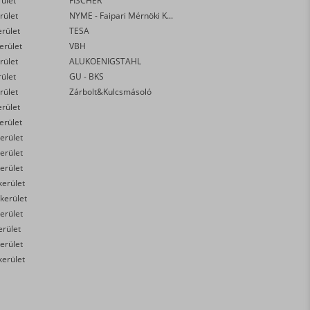
rület
FISCHER
rület
NYME - Faipari Mérnöki Kar
erület
TESA
kerület
VBH
rület
ALUKOENIGSTAHL
rület
GU - BKS
rület
Zárbolt&Kulcsmásoló
erület
kerület
erület
erület
erület
kerület
 kerület
erület
erület
erület
kerület