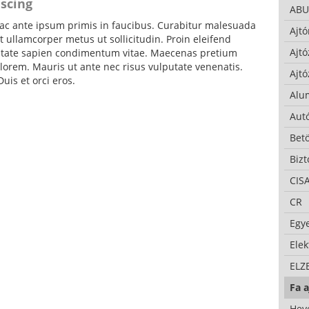
iscing
ABU
c ante ipsum primis in faucibus. Curabitur malesuada
Ajtó
 ullamcorper metus ut sollicitudin. Proin eleifend
Ajtó
putate sapien condimentum vitae. Maecenas pretium
lorem. Mauris ut ante nec risus vulputate venenatis.
Ajtó
uis et orci eros.
Alu
Autó
Bet
Bizt
CIS
CR
Egy
Ele
ELZ
Fa a
Hev