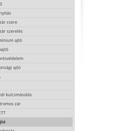
S
nyitás
zár csere
zár szerelés
mínium ajtó
ajtó
örésvédelem
onsági ajtó
A
edi kulcsmásolás
ktromos zár
ETT
jtó
ederzár