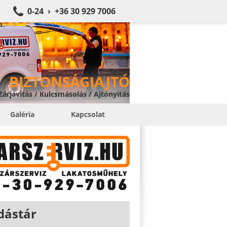
0-24 › +36 30 929 7006
BIZTONSÁGIAJTÓ
 Zárjavítás / Kulcsmásolás / Ajtónyitás
Galéria
Kapcsolat
dástár