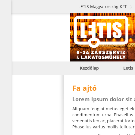
LETIS Magyarország KFT
Kezdőlap
Letis
Fa ajtó
Lorem ipsum dolor sit
Aliquam feugiat metus eget elei
condimentum urna. Phasellus iac
venenatis leo ac, placerat tor
Phasellus varius mollis tellus, 