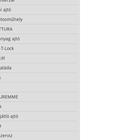
i ajtó
atosműhely
TTURA
nyag ajtó
-T-Lock
cél
taláda
s
CUREMME
A
átló ajtó
O
zerviz