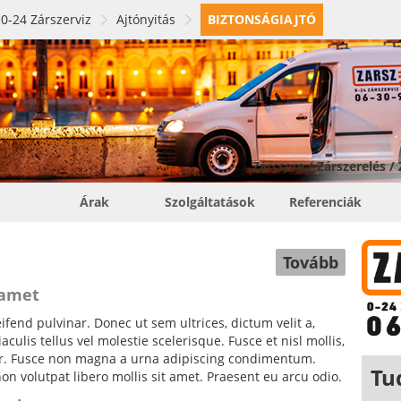
0-24 Zárszerviz
Ajtónyitás
BIZTONSÁGIAJTÓ
Zárcsere / Zárszerelés /
Árak
Szolgáltatások
Referenciák
Tovább
 amet
fend pulvinar. Donec ut sem ultrices, dictum velit a,
ulis tellus vel molestie scelerisque. Fusce et nisl mollis,
tor. Fusce non magna a urna adipiscing condimentum.
Tu
non volutpat libero mollis sit amet. Praesent eu arcu odio.