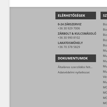
ELÉRHETŐSÉGEK
SZ
0-24 ZÁRSZERVIZ
Biz
+36 30 929 7006
Biz
ZÁRBOLT & KULCSMÁSOLÓ
Biz
+36 30 990 8102
LAKATOSMŰHELY
Biz
+36 70 378 5829
Mu
DOKUMENTUMOK
Általános szerződési feltételek
Mu
Adatvédelmi nyilatkozat
MO
MO