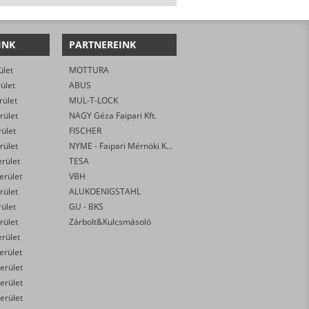
INK
PARTNEREINK
ület
MOTTURA
rület
ABUS
rület
MUL-T-LOCK
rület
NAGY Géza Faipari Kft.
rület
FISCHER
rület
NYME - Faipari Mérnöki Kar
erület
TESA
kerület
VBH
rület
ALUKOENIGSTAHL
rület
GU - BKS
rület
Zárbolt&Kulcsmásoló
erület
kerület
erület
erület
erület