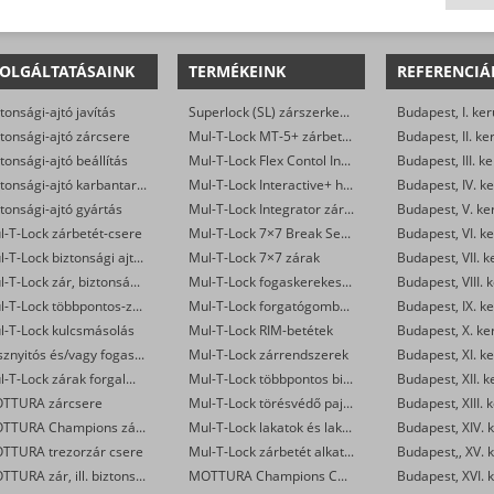
OLGÁLTATÁSAINK
TERMÉKEINK
REFERENCIÁ
tonsági-ajtó javítás
Superlock (SL) zárszerkezet
Budapest, I. ker
tonsági-ajtó zárcsere
Mul-T-Lock MT-5+ zárbetétek
Budapest, II. ke
tonsági-ajtó beállítás
Mul-T-Lock Flex Contol Interactive+ zárbetétek
Budapest, III. ke
Biztonsági-ajtó karbantartás
Mul-T-Lock Interactive+ hengerzár-betétek
Budapest, IV. ke
tonsági-ajtó gyártás
Mul-T-Lock Integrator zárbetétek
Budapest, V. ke
l-T-Lock zárbetét-csere
Mul-T-Lock 7×7 Break Secure hengerzárbetétek
Budapest, VI. ke
Mul-T-Lock biztonsági ajtó szervizelése
Mul-T-Lock 7×7 zárak
Budapest, VII. k
Mul-T-Lock zár, biztonsági ajtó nyitása
Mul-T-Lock fogaskerekes zárbetétek
Budapest, VIII. 
Mul-T-Lock többpontos-zár csere
Mul-T-Lock forgatógombos zárbetétek
Budapest, IX. ke
l-T-Lock kulcsmásolás
Mul-T-Lock RIM-betétek
Budapest, X. ke
Vésznyitós és/vagy fogaskerekes Mul-T-Lock zárak készítése
Mul-T-Lock zárrendszerek
Budapest, XI. ke
Mul-T-Lock zárak forgalmazása
Mul-T-Lock többpontos biztonsági ajtó zár
Budapest, XII. k
TTURA zárcsere
Mul-T-Lock törésvédő pajzsok
Budapest, XIII. 
MOTTURA Champions zárbetét-csere
Mul-T-Lock lakatok és lakatpántok
Budapest, XIV. k
TTURA trezorzár csere
Mul-T-Lock zárbetét alkatrészek
Budapest,, XV. k
MOTTURA zár, ill. biztonsági ajtó nyitása
MOTTURA Champions C28/29 zárbetétek
Budapest, XVI. k