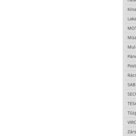
Kína
Lak
MO
Műa
Mul
Pán
Pos
Rác
SAB
SE
TES
Tűzg
VIR
Zárs