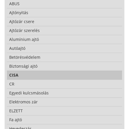
ABUS
Ajtónyitás
Ajtózár csere
Ajtózár szerelés
Alumínium ajtó
Autóajtó
Betörésvédelem
Biztonsági ajtó
CISA
CR
Egyedi kulcsmásolás
Elektromos zár
ELZETT
Fa ajtó
Hevederzár