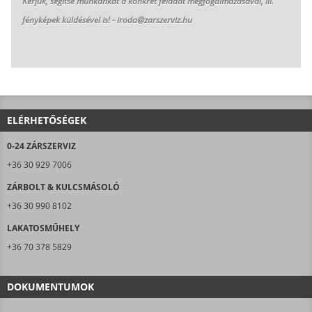
K
érjük, segítse munkánkat a konkrét feladat megfogalmazásával, ill.
fényképek küldésével is! - iroda@zarszerviz.hu
ELÉRHETŐSÉGEK
0-24 ZÁRSZERVIZ
+36 30 929 7006
ZÁRBOLT & KULCSMÁSOLÓ
+36 30 990 8102
LAKATOSMŰHELY
+36 70 378 5829
DOKUMENTUMOK