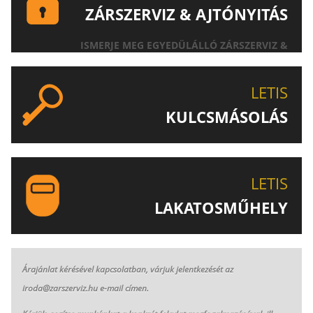
ZÁRSZERVIZ & AJTÓNYITÁS
ISMERJE MEG EGYEDÜLÁLLÓ ZÁRSZERVIZ &
AJTÓNYITÁS SZOLGÁLTATÁSUNKAT!
LETIS
KULCSMÁSOLÁS
EGYEDI ÉS SPECIÁLIS KULCSOK MÁSOLÁSA, CSAK A
LETIS-NÉL!
LETIS
LAKATOSMŰHELY
AJÁNLJUK FIGYELMÉBE LAKATOSMŰHELYÜNK
TERMÉKEIT IS!
Árajánlat kérésével kapcsolatban, várjuk jelentkezését az
iroda@zarszerviz.hu e-mail címen.