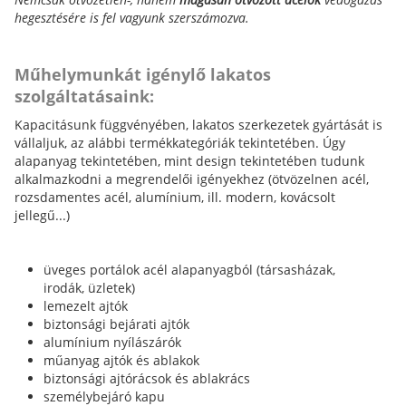
hegesztésére is fel vagyunk szerszámozva.
Műhelymunkát igénylő lakatos
szolgáltatásaink:
Kapacitásunk függvényében, lakatos szerkezetek gyártását is
vállaljuk, az alábbi termékkategóriák tekintetében. Úgy
alapanyag tekintetében, mint design tekintetében tudunk
alkalmazkodni a megrendelői igényekhez (ötvözelnen acél,
rozsdamentes acél, alumínium, ill. modern, kovácsolt
jellegű...)
üveges portálok acél alapanyagból (társasházak,
irodák, üzletek)
lemezelt ajtók
biztonsági bejárati ajtók
alumínium nyílászárók
műanyag ajtók és ablakok
biztonsági ajtórácsok és ablakrács
személybejáró kapu