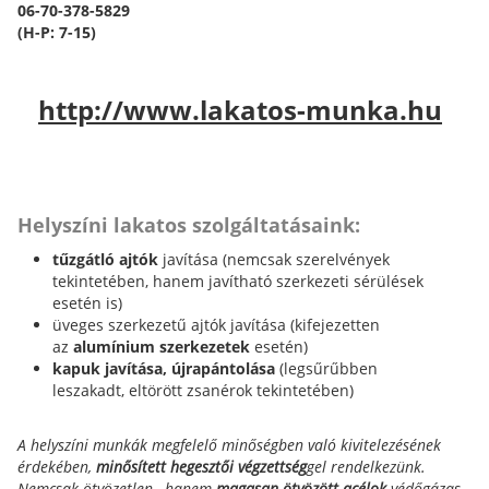
06-70-378-5829
(H-P: 7-15)
http://www.lakatos-munka.hu
Helyszíni lakatos szolgáltatásaink:
tűzgátló ajtók
javítása (nemcsak szerelvények
tekintetében, hanem javítható szerkezeti sérülések
esetén is)
üveges szerkezetű ajtók javítása (kifejezetten
az
alumínium szerkezetek
esetén)
kapuk javítása, újrapántolása
(legsűrűbben
leszakadt, eltörött zsanérok tekintetében)
A helyszíni munkák megfelelő minőségben való kivitelezésének
érdekében,
minősített hegesztői végzettség
gel rendelkezünk.
Nemcsak ötvözetlen-, hanem
magasan ötvözött acélok
védőgázas