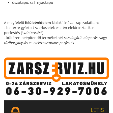
úszókapu, szárnyaskapu
A megfelelő
felületvédelem
kialakításával kapcsolatban:
- beltérre gyártott szerkezetek esetén elektrosztatikus
porfestés ("
szinterezés
")
- kültéren beépítendő termékeknél
rozsdagátló alapozás
, vagy
tűzihorganyzás
és
elektrosztatikus porfestés
LETIS