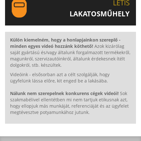
LETIS
LAKATOSMŰHELY
AJÁNLJUK FIGYELMÉBE LAKATOSMŰHELYÜNK
TERMÉKEIT IS!
Külön kiemelném, hogy a honlapjainkon szereplő -
minden egyes videó hozzánk köthető!
Azok kizárólag
saját gyártású és/vagy általunk forgalmazott termékekről,
magunkról, szervizautóinkról, általunk érdekesnek ítélt
dolgokról, stb. készültek.
Videóink - elsősorban azt a célt szolgálják, hogy
ügyfelünk lássa előre, kit enged be a lakásába.
Nálunk nem szerepelnek konkurens cégek videói!
Sok
szakmabélivel ellentétben mi nem tartjuk etikusnak azt,
hogy ellopjuk más munkáját, referenciáját és az ügyfelet
megtévesztve potyamunkához jutunk.