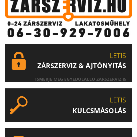
LETIS
ZÁRSZERVIZ & AJTÓNYITÁS
ISMERJE MEG EGYEDÜLÁLLÓ ZÁRSZERVIZ &
AJTÓNYITÁS SZOLGÁLTATÁSUNKAT!
LETIS
KULCSMÁSOLÁS
EGYEDI ÉS SPECIÁLIS KULCSOK MÁSOLÁSA, CSAK A
LETIS-NÉL!