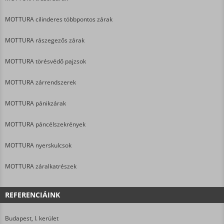
MOTTURA cilinderes többpontos zárak
MOTTURA rászegezős zárak
MOTTURA törésvédő pajzsok
MOTTURA zárrendszerek
MOTTURA pánikzárak
MOTTURA páncélszekrények
MOTTURA nyerskulcsok
MOTTURA záralkatrészek
REFERENCIÁINK
Budapest, I. kerület