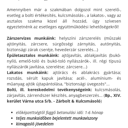
Amennyiben már a szakmában dolgozol mint szerelő-,
esetleg a bolti értékesítés, kulcsmásolás-, a lakatos-, vagy az
asztalos szakma közel áll hozzád, úgy szívesen
egyeztetnénk az esetleges együttműködési lehetőségekről!
Zárszervizes munkáink:
helyszíni zárszerelés (műszaki
ajtónyitás, zárcsere, sürgősségi zárnyitás, autónyitás,
biztonsági zárak cseréje, hevederzár szerelés...)
Épületasztalos munkáink:
ajtójavítás, ablakjavítás (bukó-
nyíló, emelő-toló és bukó-toló nyílászárók-, ill. régi típusú
nyílászárók javítása, szerelése; zárcsere...)
Lakatos munkáink:
ajtórács és ablakrács gyártása;
rozsdás, sérült kapuk javítása; acél-, alumínium- és
műanyag ajtók újtapántolása, "biztonsági üvegezés"...
Bolti, ill. kereskedelmi tevékenységeink:
kulcsmásolás,
zárjavítás, zárrendszer készítés, anyagbeszerzés... (
Bp., XIV.
kerület Várna utca 5/b. - Zárbolt & Kulcsmásoló
)
előképzettségtől függő betanulási idő: 1-6 hónap
teljes munkaidőben bejelentett munkaviszony
kimagasló jövedelem