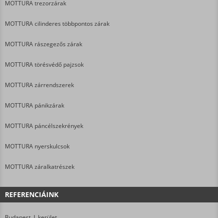
MOTTURA trezorzárak
MOTTURA cilinderes többpontos zárak
MOTTURA rászegezős zárak
MOTTURA törésvédő pajzsok
MOTTURA zárrendszerek
MOTTURA pánikzárak
MOTTURA páncélszekrények
MOTTURA nyerskulcsok
MOTTURA záralkatrészek
REFERENCIÁINK
Budapest, I. kerület