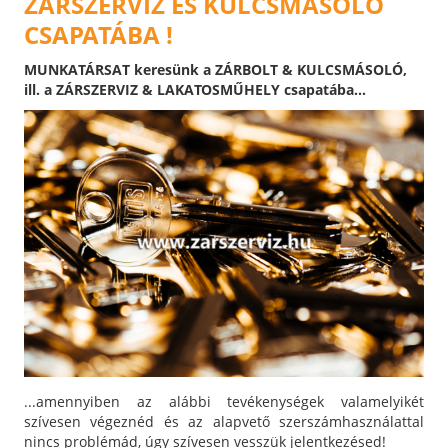
ZÁRSZERVIZ ÉS KULCSMÁSOLÓ
CSAPATÁBA !
MUNKATÁRSAT keresünk a ZÁRBOLT & KULCSMÁSOLÓ,
ill. a ZÁRSZERVIZ & LAKATOSMŰHELY csapatába...
...amennyiben az alábbi tevékenységek valamelyikét
szívesen végeznéd és az alapvető szerszámhasználattal
nincs problémád, úgy szívesen vesszük jelentkezésed!