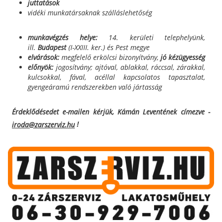
juttatások
vidéki munkatársaknak szálláslehetőség
munkavégzés helye:
14. kerületi telephelyünk,
ill.
Budapest
(I-XXIII. ker.) és Pest megye
elvárások:
megfelelő erkölcsi bizonyítvány,
jó kézügyesség
előnyök:
jogosítvány; ajtóval, ablakkal, ráccsal, zárakkal,
kulcsokkal, fával, acéllal kapcsolatos tapasztalat,
gyengeáramú rendszerekben való jártasság
Érdeklődésedet e-mailen kérjük, Kámán Leventének címezve -
!
iroda@zarszerviz.hu