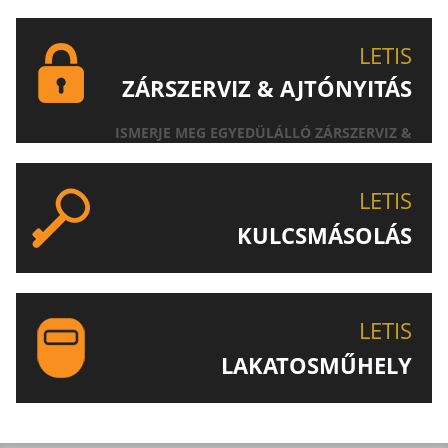
LETIS
ZÁRSZERVIZ & AJTÓNYITÁS
ISMERJE MEG EGYEDÜLÁLLÓ ZÁRSZERVIZ &
AJTÓNYITÁS SZOLGÁLTATÁSUNKAT!
LETIS
KULCSMÁSOLÁS
EGYEDI ÉS SPECIÁLIS KULCSOK MÁSOLÁSA, CSAK A
LETIS-NÉL!
LETIS
LAKATOSMŰHELY
AJÁNLJUK FIGYELMÉBE LAKATOSMŰHELYÜNK
TERMÉKEIT IS!