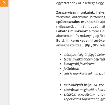
egyeztetnénk az esetleges egy
Zárszervizes munkáink:
helys
zárnyitás, autónyitás, biztonság
Épületasztalos munkáink:
ajt
nyílászárók-, ill. régi típusú ny
Lakatos munkáink:
ajtórács és
alumínium- és műanyag ajtók új
Bolti, ill. kereskedelmi tevék
anyagbeszerzés... (
Bp., XIV. k
előképzettségtől függő beta
teljes munkaidőben bejelen
kimagasló jövedelem
juttatások
vidéki munkatársaknak szál
munkavégzés helye:
14. kerül
elvárások:
megfelelő erkölcs
előnyök:
jogosítvány; ajtóva
kapcsolatos tapasztalat, g