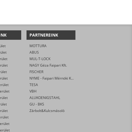
INK
PARTNEREINK
ület
MOTTURA
rület
ABUS
rület
MUL-T-LOCK
rület
NAGY Géza Faipari Kft.
rület
FISCHER
rület
NYME - Faipari Mérnöki Kar
erület
TESA
kerület
VBH
rület
ALUKOENIGSTAHL
rület
GU - BKS
rület
Zárbolt&Kulcsmásoló
erület
kerület
erület