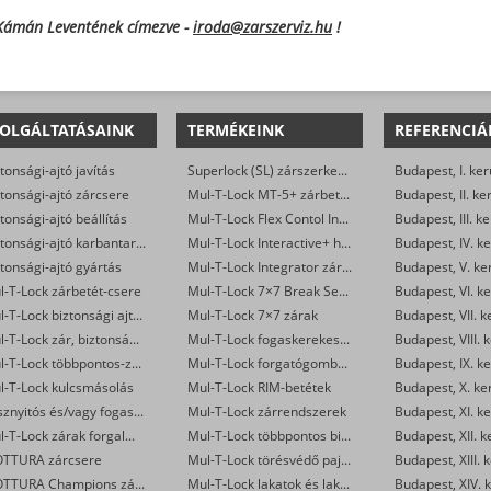
 Kámán Leventének címezve -
iroda@zarszerviz.hu
!
OLGÁLTATÁSAINK
TERMÉKEINK
REFERENCIÁ
tonsági-ajtó javítás
Superlock (SL) zárszerkezet
Budapest, I. ker
tonsági-ajtó zárcsere
Mul-T-Lock MT-5+ zárbetétek
Budapest, II. ke
tonsági-ajtó beállítás
Mul-T-Lock Flex Contol Interactive+ zárbetétek
Budapest, III. ke
Biztonsági-ajtó karbantartás
Mul-T-Lock Interactive+ hengerzár-betétek
Budapest, IV. ke
tonsági-ajtó gyártás
Mul-T-Lock Integrator zárbetétek
Budapest, V. ke
l-T-Lock zárbetét-csere
Mul-T-Lock 7×7 Break Secure hengerzárbetétek
Budapest, VI. ke
Mul-T-Lock biztonsági ajtó szervizelése
Mul-T-Lock 7×7 zárak
Budapest, VII. k
Mul-T-Lock zár, biztonsági ajtó nyitása
Mul-T-Lock fogaskerekes zárbetétek
Budapest, VIII. 
Mul-T-Lock többpontos-zár csere
Mul-T-Lock forgatógombos zárbetétek
Budapest, IX. ke
l-T-Lock kulcsmásolás
Mul-T-Lock RIM-betétek
Budapest, X. ke
Vésznyitós és/vagy fogaskerekes Mul-T-Lock zárak készítése
Mul-T-Lock zárrendszerek
Budapest, XI. ke
Mul-T-Lock zárak forgalmazása
Mul-T-Lock többpontos biztonsági ajtó zár
Budapest, XII. k
TTURA zárcsere
Mul-T-Lock törésvédő pajzsok
Budapest, XIII. 
MOTTURA Champions zárbetét-csere
Mul-T-Lock lakatok és lakatpántok
Budapest, XIV. k