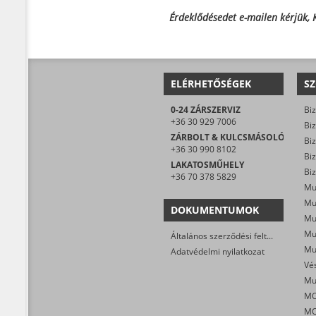
Érdeklődésedet e-mailen kérjük,
ELÉRHETŐSÉGEK
SZ
0-24 ZÁRSZERVIZ
Biz
+36 30 929 7006
Biz
ZÁRBOLT & KULCSMÁSOLÓ
Biz
+36 30 990 8102
LAKATOSMŰHELY
Biz
+36 70 378 5829
Mu
DOKUMENTUMOK
Általános szerződési feltételek
Mu
Adatvédelmi nyilatkozat
MO