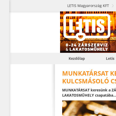
LETIS Magyarország KFT
Kezdőlap
Letis
MUNKATÁRSAT KE
KULCSMÁSOLÓ CS
MUNKATÁRSAT keresünk a ZÁR
LAKATOSMŰHELY csapatába..