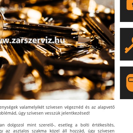
enységek valamelyikét szívesen végeznéd és az alapvető
LA
oblémád, úgy szívesen vesszük jelentkezésed!
dolgozol mint szerelő-, esetleg a bolti értékesítés,
agy az asztalos szakma közel áll hozzád, úgy szívesen