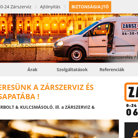
0-24 Zárszerviz
Ajtónyitás
BIZTONSÁGIAJTÓ
Zárcsere / Zárszerelés /
Árak
Szolgáltatások
Referenciák
RESÜNK A ZÁRSZERVIZ ÉS
APATÁBA !
BOLT & KULCSMÁSOLÓ, ill. a ZÁRSZERVIZ &
.