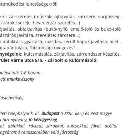
üttműködési lehetőségekről!
zíni zárszerelés (műszaki ajtónyitás, zárcsere, sürgősségi
i zárak cseréje, hevederzár szerelés...)
ójavítás, ablakjavítás (bukó-nyíló, emelő-toló és bukó-toló
ílászárók javítása, szerelése; zárcsere...)
 ablakrács gyártása; rozsdás, sérült kapuk javítása; acél-,
tapántolása, "biztonsági üvegezés"...
enységeink:
kulcsmásolás, zárjavítás, zárrendszer készítés,
erület Várna utca 5/b. - Zárbolt & Kulcsmásoló
)
nulási idő: 1-6 hónap
tett munkaviszony
láslehetőség
eti telephelyünk, ill.
Budapest
(I-XXIII. ker.) és Pest megye
i bizonyítvány,
jó kézügyesség
l, ablakkal, ráccsal, zárakkal, kulcsokkal, fával, acéllal
yengeáramú rendszerekben való jártasság