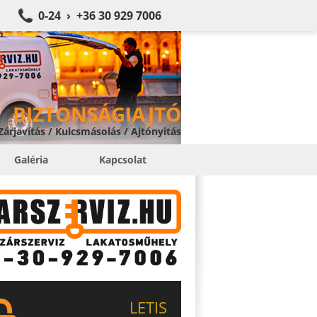
0-24 › +36 30 929 7006
BIZTONSÁGIAJTÓ
 Zárjavítás / Kulcsmásolás / Ajtónyitás
Galéria
Kapcsolat
LETIS