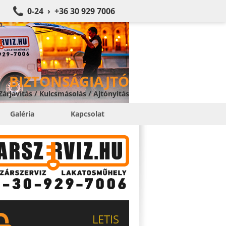
0-24 › +36 30 929 7006
BIZTONSÁGIAJTÓ
 Zárjavítás / Kulcsmásolás / Ajtónyitás
Galéria
Kapcsolat
LETIS