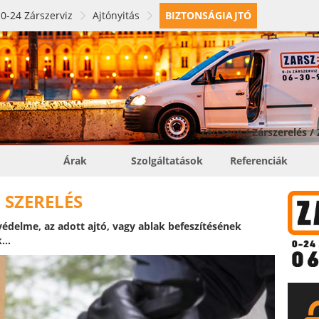
0-24 Zárszerviz
Ajtónyitás
BIZTONSÁGIAJTÓ
Zárcsere / Zárszerelés /
Árak
Szolgáltatások
Referenciák
 SZERELÉS
édelme, az adott ajtó, vagy ablak befeszítésének
...