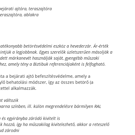
ejárati ajtóra, teraszajtóra
teraszajtóra, ablakra
ghatékonyabb betörésvédelmi eszköz a hevederzár. Ár-érték
kintjük a legjobbnak. Egyes szerelők üzletszerűen másolják a
édett márkanevét használják saját, gyengébb műszaki
ez, amely tény a Biztibuk referenciájaként is felfogható.
ta a bejárati ajtó befeszítésvédelme, amely a
lő behatolási módszer, így az összes betörő (a
tettel alkalmazzák.
t változik
 barna színben, ill. külön megrendelésre bármilyen RAL
és egyirányba záródó kivitelt is
k hozzá, így ha műszakilag kivitelezhető, akkor a reteszelő
tud zárodni