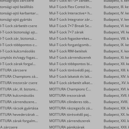
tonsági-ajtó zárcsere
Mul-T-Lock MT-5+ zárbetétek
Budapest, II. ke
tonsági-ajtó beállítás
Mul-T-Lock Flex Contol Interactive+ zárbetétek
Budapest, III. ke
Biztonsági-ajtó karbantartás
Mul-T-Lock Interactive+ hengerzár-betétek
Budapest, IV. ke
tonsági-ajtó gyártás
Mul-T-Lock Integrator zárbetétek
Budapest, V. ke
l-T-Lock zárbetét-csere
Mul-T-Lock 7×7 Break Secure hengerzárbetétek
Budapest, VI. ke
Mul-T-Lock biztonsági ajtó szervizelése
Mul-T-Lock 7×7 zárak
Budapest, VII. k
Mul-T-Lock zár, biztonsági ajtó nyitása
Mul-T-Lock fogaskerekes zárbetétek
Budapest, VIII. 
Mul-T-Lock többpontos-zár csere
Mul-T-Lock forgatógombos zárbetétek
Budapest, IX. ke
l-T-Lock kulcsmásolás
Mul-T-Lock RIM-betétek
Budapest, X. ke
Vésznyitós és/vagy fogaskerekes Mul-T-Lock zárak készítése
Mul-T-Lock zárrendszerek
Budapest, XI. ke
Mul-T-Lock zárak forgalmazása
Mul-T-Lock többpontos biztonsági ajtó zár
Budapest, XII. k
TTURA zárcsere
Mul-T-Lock törésvédő pajzsok
Budapest, XIII. 
MOTTURA Champions zárbetét-csere
Mul-T-Lock lakatok és lakatpántok
Budapest, XIV. k
TTURA trezorzár csere
Mul-T-Lock zárbetét alkatrészek
Budapest,, XV. k
MOTTURA zár, ill. biztonsági ajtó nyitása
MOTTURA Champions C28/29 zárbetétek
Budapest, XVI. k
TTURA kulcsmásolás
MOTTURA trezorzárak
Budapest, XVII. 
MOTTURA zárrendszerek gyártása
MOTTURA cilinderes többpontos zárak
Budapest, XVIII.
TTURA rácsok gyártása
MOTTURA rászegezős zárak
Budapest, XIX. k
MOTTURA hevederzárak és egyéb zárak szerelése
MOTTURA törésvédő pajzsok
Budapest, XX. k
MOTTURA zárak forgalmazása
MOTTURA zárrendszerek
Budapest, XXI. k
SA zárcsere
MOTTURA pánikzárak
Budapest, XXII. 