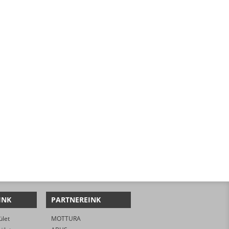
INK
PARTNEREINK
ület
MOTTURA