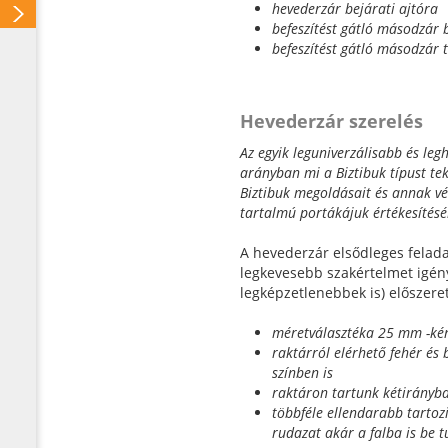
hevederzár bejárati ajtóra
befeszítést gátló másodzár b
befeszítést gátló másodzár 
Hevederzár szerelés
Az egyik leguniverzálisabb és le
arányban mi a Biztibuk típust te
Biztibuk megoldásait és annak v
tartalmú portákájuk értékesítéséh
A hevederzár elsődleges felada
legkevesebb szakértelmet igény
legképzetlenebbek is) előszere
méretválasztéka 25 mm -kén
raktárról elérhető fehér és
színben is
raktáron tartunk kétirányba 
többféle ellendarabb tartozi
rudazat akár a falba is be 