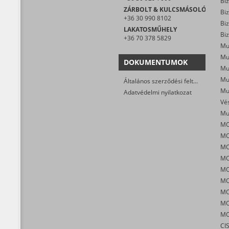
Biz
ZÁRBOLT & KULCSMÁSOLÓ
Biz
+36 30 990 8102
LAKATOSMŰHELY
Biz
+36 70 378 5829
Mu
DOKUMENTUMOK
Általános szerződési feltételek
Mu
Adatvédelmi nyilatkozat
MO
MO
MO
MO
CI