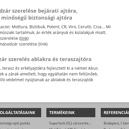
zár szerelése bejárati ajtóra,
 minőségű biztonsági ajtóra
con: Mottura, Biztibuk, Potent, CR, Viro, Cerutti, Cisa... Mi
műszaki tartalmuk, ár-érték arányuk és külalakjuk miatt.
szerelése (
link
)
 másodzár szerelése (link)
ár szerelés ablakra és teraszajtóra
terasz és erkélyajtókra fejlesztett ki a német Abus
zek a zárak amellett, hogy egyáltalán nem feltűnőek,
álló védelmet nyújtanak az ablakok és teraszajtók
OLGÁLTATÁSAINK
TERMÉKEINK
REFERENCIÁ
tonsági-ajtó javítás
Superlock (SL) zárszerkezet
Budapest, I. ker