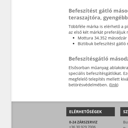
Befeszítést gátló másod
teraszajtóra, gyengébb
Többféle márka is elérhető a pia
az első két márkát preferáljuk 
Mottura 34.352 másodzár 
Biztibuk befeszítést gátló
Befeszítésgátló másodz
Elsősorban műanyag ablakokra, 
speciális befeszítésgátlókat. E
megfelelő telepítés mellett kiv
betörésvédelmében. (
link
)
ELÉRHETŐSÉGEK
SZ
0-24 ZÁRSZERVIZ
Biz
+36 30 929 7006