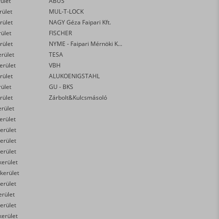
rület
ABUS
rület
MUL-T-LOCK
rület
NAGY Géza Faipari Kft.
rület
FISCHER
rület
NYME - Faipari Mérnöki Kar
erület
TESA
kerület
VBH
rület
ALUKOENIGSTAHL
rület
GU - BKS
rület
Zárbolt&Kulcsmásoló
erület
kerület
erület
erület
erület
kerület
 kerület
erület
erület
erület
kerület