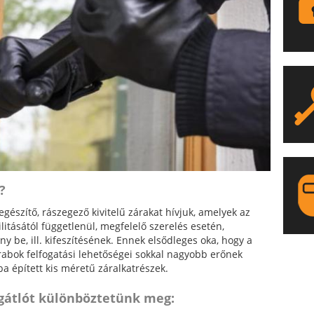
?
egészítő, rászegező kivitelű zárakat hívjuk, amelyek az
ilitásától függetlenül, megfelelő szerelés esetén,
ny be, ill. kifeszítésének. Ennek elsődleges oka, hogy a
arabok felfogatási lehetőségei sokkal nagyobb erőnek
LA
ba épített kis méretű záralkatrészek.
 gátlót különböztetünk meg: