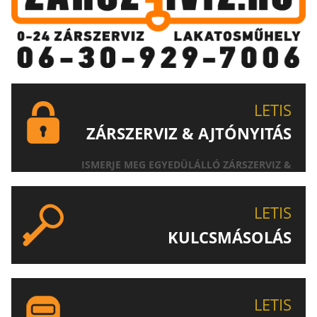
LETIS
ZÁRSZERVIZ & AJTÓNYITÁS
ISMERJE MEG EGYEDÜLÁLLÓ ZÁRSZERVIZ &
AJTÓNYITÁS SZOLGÁLTATÁSUNKAT!
LETIS
KULCSMÁSOLÁS
EGYEDI ÉS SPECIÁLIS KULCSOK MÁSOLÁSA, CSAK A
LETIS-NÉL!
LETIS