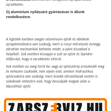
újraékelés.
Új alumínium nyílászáró gyártásávan is állunk
rendelkezésre.
A legtöbb esetben üveges alumínium ajtók és ablakok
újrapántolására van szükség, mert a rossz méretezés és/vagy
váratlan mechanikai behatás miatt, a pánt kiszakad a
helyéből.
Sok esetben kicsapja a szél az ajtót és ilyenkor
előfordul, hogy a sarokkötés eltörik.
Sok esetben az üveg törik be, vagy az ajtószárny ereszkedik meg
és nehezen csukódik.
Van olyan eset, amikor hidraulikus
ajtócsukóra van szükség, mert kisebb társasházak esetén is
sokaknak nehezére esik, hogy becsukják maguk után a
lépcsőházi ajtót.