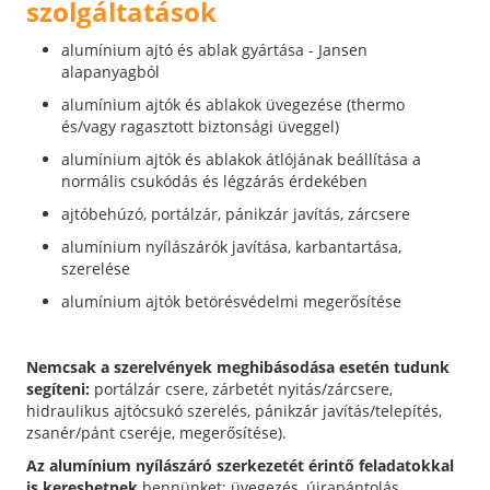
szolgáltatások
alumínium ajtó és ablak gyártása - Jansen
alapanyagból
alumínium ajtók és ablakok üvegezése (thermo
és/vagy ragasztott biztonsági üveggel)
alumínium ajtók és ablakok átlójának beállítása a
normális csukódás és légzárás érdekében
ajtóbehúzó, portálzár, pánikzár javítás, zárcsere
alumínium nyílászárók javítása, karbantartása,
szerelése
alumínium ajtók betörésvédelmi megerősítése
Nemcsak a szerelvények meghibásodása esetén tudunk
segíteni:
portálzár csere, zárbetét nyitás/zárcsere,
hidraulikus ajtócsukó szerelés, pánikzár javítás/telepítés,
zsanér/pánt cseréje, megerősítése).
Az alumínium nyílászáró szerkezetét érintő feladatokkal
is kereshetnek
bennünket: üvegezés, újrapántolás,