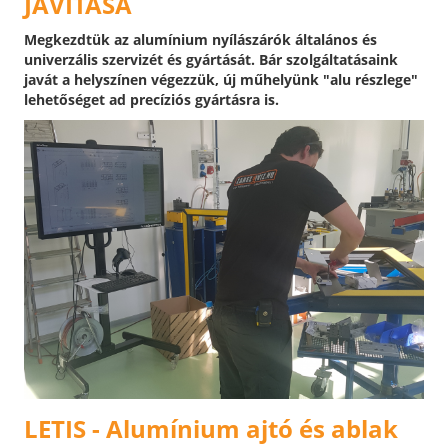
JAVÍTÁSA
Megkezdtük az alumínium nyílászárók általános és
univerzális szervizét és gyártását. Bár szolgáltatásaink
javát a helyszínen végezzük, új műhelyünk "alu részlege"
lehetőséget ad precíziós gyártásra is.
LETIS - Alumínium ajtó és ablak