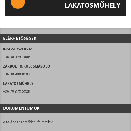
LAKATOSMŰHELY
AJÁNLJUK FIGYELMÉBE LAKATOSMŰHELYÜNK
TERMÉKEIT IS!
ELÉRHETŐSÉGEK
0-24 ZÁRSZERVIZ
+36 30 929 7006
ZÁRBOLT & KULCSMÁSOLÓ
+36 30 990 8102
LAKATOSMŰHELY
+36 70 378 5829
DOKUMENTUMOK
Általános szerződési feltételek