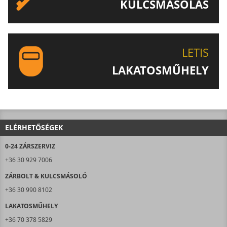
KULCSMÁSOLÁS
EGYEDI ÉS SPECIÁLIS KULCSOK MÁSOLÁSA, CSAK A
LETIS-NÉL!
LETIS
LAKATOSMŰHELY
AJÁNLJUK FIGYELMÉBE LAKATOSMŰHELYÜNK
TERMÉKEIT IS!
ELÉRHETŐSÉGEK
0-24 ZÁRSZERVIZ
+36 30 929 7006
ZÁRBOLT & KULCSMÁSOLÓ
+36 30 990 8102
LAKATOSMŰHELY
+36 70 378 5829