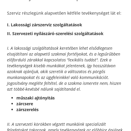
Szerviz részlegünk alapvetően kétféle tevékenységet lát el:
I. Lakossági zárszerviz szolgáltatások
II. Szervezeti nyílászáró-szerelési szolgáltatások
I. A lakossági szolgáltatások keretében lehet elsődlegesen
elsajátítani az alapvető szakmai fortélyokat, és a legsűrűbben
előforduló zárakkal kapcsolatos "lexikális tudást". Ezek a
tevékenységek kisebb munkákat jelentenek, így hosszútávon
azoknak ajánljuk, akik szeretik a változatos és pörgős
munkanapokat és az ügyfeleinkkel való kommunikációt.
Jogosítvány megléte feltétel, de a szakma ismerete nem, hiszen
azt többé-kevésbé nálunk sajátítanád el.
műszaki ajtónyitás
zárcsere
zárszerelés
II. A szervezeti körökben végzett munkáink specializált
feladatokat takarnak, amely tevékenységek az előbbire épülnek.