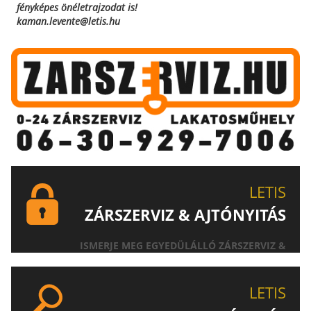
fényképes önéletrajzodat is!
kaman.levente@letis.hu
LETIS
ZÁRSZERVIZ & AJTÓNYITÁS
ISMERJE MEG EGYEDÜLÁLLÓ ZÁRSZERVIZ &
AJTÓNYITÁS SZOLGÁLTATÁSUNKAT!
LETIS