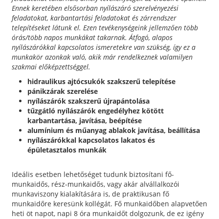
Ennek keretében elsősorban nyílászáró szerelvényezési
feladatokat, karbantartási feladatokat és zárrendszer
telepítéseket látunk el. Ezen tevékenységeink jellemzően több
órás/több napos munkákat takarnak. Átfogó, alapos
nyílászárókkal kapcsolatos ismeretekre van szükség, így ez a
munkakör azonkak való, akik már rendelkeznek valamilyen
szakmai előképzettséggel.
hidraulikus ajtócsukók szakszerű telepítése
pánikzárak szerelése
nyílászárók szakszerű újrapántolása
tűzgátló nyílászárók engedélyhez kötött
karbantartása, javítása, beépítése
alumínium és műanyag ablakok javítása, beállítása
nyílászárókkal kapcsolatos lakatos és
épületasztalos munkák
Ideális esetben lehetőséget tudunk biztosítani fő-
munkaidős, rész-munkaidős, vagy akár alvállalkozói
munkaviszony kialakítására is, de praktikusan fő
munkaidőre keresünk kollégát. Fő munkaidőben alapvetően
heti öt napot, napi 8 óra munkaidőt dolgozunk, de ez igény