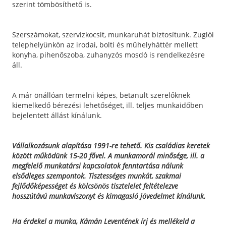
szerint tömbösíthető is.
Szerszámokat, szervizkocsit, munkaruhát biztosítunk. Zuglói
telephelyünkön az irodai, bolti és műhelyháttér mellett
konyha, pihenőszoba, zuhanyzós mosdó is rendelkezésre
áll.
A már önállóan termelni képes, betanult szerelőknek
kiemelkedő bérezési lehetőséget, ill. teljes munkaidőben
bejelentett állást kínálunk.
Vállalkozásunk alapítása 1991-re tehető. Kis családias keretek
között működünk 15-20 fővel. A munkamorál minősége, ill. a
megfelelő munkatársi kapcsolatok fenntartása nálunk
elsődleges szempontok. Tisztességes munkát, szakmai
fejlődőképességet és kölcsönös tisztelelet feltételezve
hosszútávú munkaviszonyt és kimagasló jövedelmet kínálunk.
Ha érdekel a munka, Kámán Leventének írj és mellékeld a