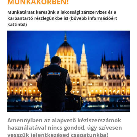
MUNKAKÖRBEN!
Munkatársat keresünk a lakossági zárszervizes és a
karbantartó részlegünkbe is! (bővebb információért
kattints!)
Amennyiben az alapvető kéziszerszámok
használatával nincs gondod, úgy szívesen
vesszük jelentkezésed csapatunkba!